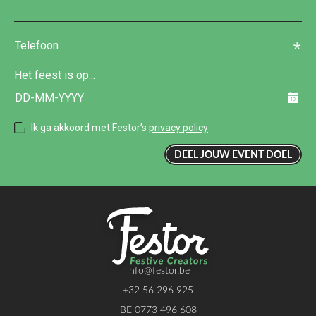
Het feest is op...
Ik ga akkoord met Festor’s
privacy policy
info@festor.be
+32 56 296 925
BE 0773 496 608