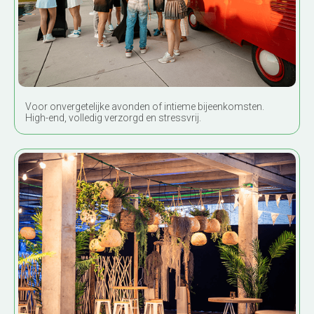
Unieke privéfeesten
Voor onvergetelijke avonden of intieme bijeenkomsten.
High-end, volledig verzorgd en stressvrij.