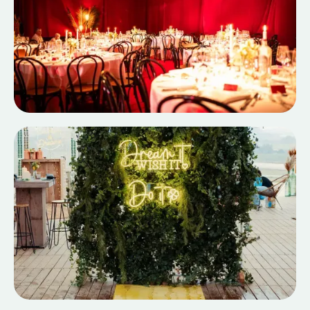
50TH BIRTHDAY BASH
EEN MIJLPAALMOMENT!
Full event case