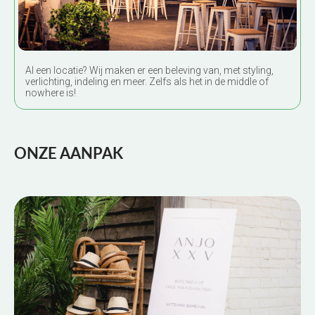
Unieke locatie- transformaties
Al een locatie? Wij maken er een beleving van, met styling,
verlichting, indeling en meer. Zelfs als het in de middle of
nowhere is!
ONZE AANPAK