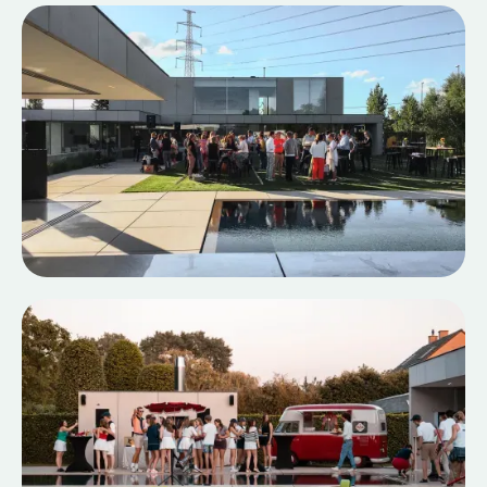
PRIVATE PARTY J
Verjaardagsfeest
Full event case
PRIVATE SUMMER CONCERT
Flip Kowlier in je eigen tuin
Full event case