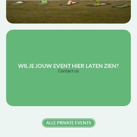
PRIVATE GRADUATION EVENT
Afstuderen, een grote stap in het leven
Full event case
WIL JE JOUW EVENT HIER LATEN ZIEN?
Contact us
ALLE PRIVATE EVENTS