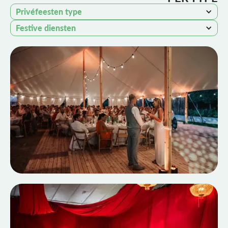
Privéfeesten type
Festive diensten
TROUW 'FLARTJE'
Huwelijksklokken in de zomer
Full event case