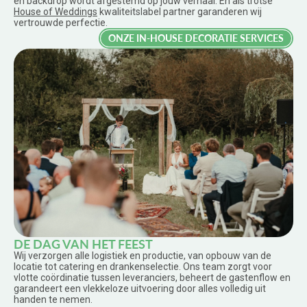
en backdrop wordt afgestemd op jouw verhaal. En als trotse
House of Weddings
kwaliteitslabel partner garanderen wij
vertrouwde perfectie.
ONZE IN-HOUSE DECORATIE SERVICES
DE DAG VAN HET FEEST
Wij verzorgen alle logistiek en productie, van opbouw van de
locatie tot catering en drankenselectie. Ons team zorgt voor
vlotte coördinatie tussen leveranciers, beheert de gastenflow en
garandeert een vlekkeloze uitvoering door alles volledig uit
handen te nemen.