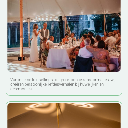
Trouwfeesten & ceremonies
Van intieme tuinsettings tot grote locatie­transformaties: wij
creëren persoonlijke liefdes­verhalen bij huwelijken en
ceremonies.