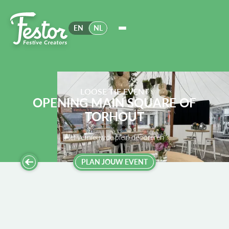
EN
NL
LOOSE TIE EVENT
OPENING MAIN SQUARE OF
TORHOUT
Het vernieuwde plein decoreren
PLAN JOUW EVENT